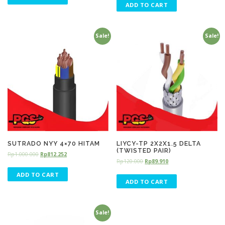
ADD TO CART
Sale!
Sale!
SUTRADO NYY 4×70 HITAM
LIYCY-TP 2X2X1.5 DELTA
(TWISTED PAIR)
Rp
1.000.000
Rp
812.252
Rp
120.000
Rp
89.910
ADD TO CART
ADD TO CART
Sale!