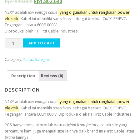
Rp
2.800.000
Rp
1.802.640
N2XY adalah
low voltage cable
yang digunakan untuk rangkaian power
elektrik
. Kabel ini memiliki spesifikasi sebagai berikut: Cu/ XLPE/PVC.
Tegangan antara 600/1000 V.
Diproduksi oleh PT First Cable Industries
N2XY
ADD TO CART
4x120
-
Category:
Tanpa kategori
0,6/1
(1,2)
kV
Description
Reviews (0)
First
Cable
DESCRIPTION
quantity
N2XY adalah
low voltage cable
yang digunakan untuk rangkaian power
elektrik
. Kabel ini memiliki spesifikasi sebagai berikut: Cu/ XLPE/PVC.
Tegangan antara 600/1000 V. Diproduksi oleh PT First Cable Industries
PGS hanya menjual produk baru
original from factory
, selain
size
yang
tercantum kami juga menjual size lainnya baik brand ini (First Cable) atau
brand
lainnya.