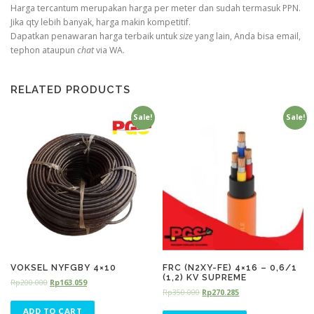
Harga tercantum merupakan harga per meter dan sudah termasuk PPN.
Jika qty lebih banyak, harga makin kompetitif.
Dapatkan penawaran harga terbaik untuk
size
yang lain, Anda bisa email,
tephon ataupun
chat
via WA.
RELATED PRODUCTS
Sale!
Sale!
VOKSEL NYFGBY 4×10
FRC (N2XY-FE) 4×16 – 0,6/1
(1,2) KV SUPREME
Rp
200.000
Rp
163.059
Rp
350.000
Rp
270.285
ADD TO CART