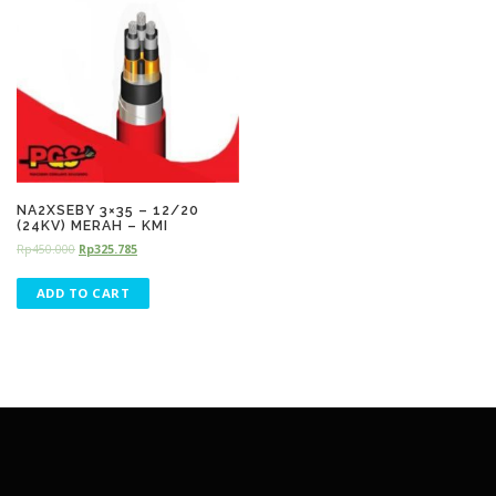
NA2XSEBY 3×35 – 12/20
(24KV) MERAH – KMI
Rp
450.000
Rp
325.785
ADD TO CART